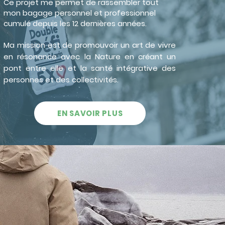
Ce projet me permet de rassembler tout
mon bagage personnel et professionnel
cumulé depuis les 12 dernières années.
Ma mission est de promouvoir un art de vivre
en résonance avec la Nature en créant un
pont entre elle et la santé intégrative des
personnes et des collectivités.
EN SAVOIR PLUS