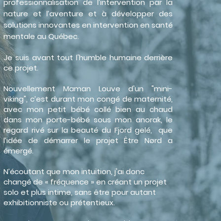
professionnalisation de l’intervention par la
nature et l’aventure et à développer des
solutions innovantes en intervention en santé
mentale au Québec.
Je suis avant tout l'humble humaine derrière
ce projet.
Nouvellement Maman Louve d'un "mini-
viking", c’est durant mon congé de maternité,
avec mon petit bébé collé bien au chaud
dans mon porte-bébé sous mon anorak, le
regard rivé sur la beauté du Fjord gelé, que
l’idée de démarrer le projet Être Nørd a
émergé.
N’écoutant que mon intuition, j'ai donc
changé de « fréquence » en créant un projet
solo et plus intime, sans être pour autant
exhibitionniste ou prétentieux.