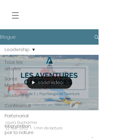
Blogue
Leadership
Tous les
articles
Santé
Load video
Mentale
Leadership
Conférence
Partenariat
Laura Ducharme
Intervention
22 févr. 2022
1 min de lecture
par la nature