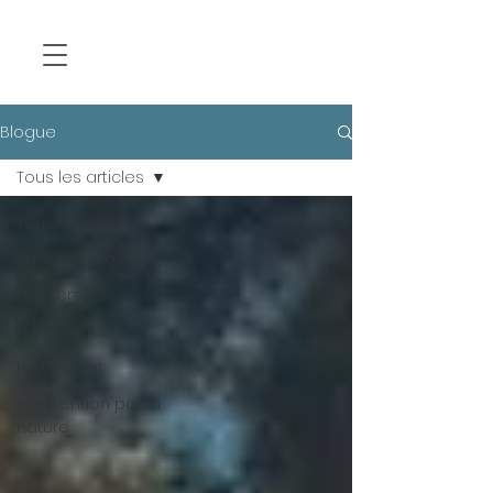
Blogue
Tous les articles
Tous les articles
Santé Mentale
Leadership
Conférence
Partenariat
Intervention par la
nature