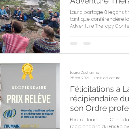
Adventure Ther
- Partie 1
Laura partage 8 leçons t
tant que conférencière lor
Adventure Therapy Confere
Laura Ducharme
25 oct. 2021
1 min de lecture
Félicitations à L
récipiendaire du
son Ordre profe
Photo : Journal Le Canada
récipiendaire du Prix Relè