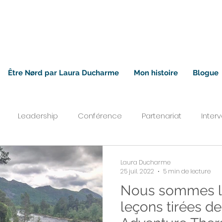
Être Nørd par Laura Ducharme
Mon histoire
Blogue
Leadership
Conférence
Partenariat
Inter
Laura Ducharme
25 juil. 2022
5 min de lecture
Nous sommes la
leçons tirées de 